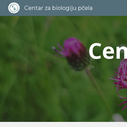
Centar za biologiju pčela
Sk
Cen