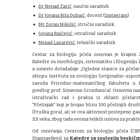
Dr Nenad Zarić
, naučni saradnik
Dr Jovana Bila Dubaić
, docent (
Instagram
)
Mr Zoran Nikolić
, stručni saradnik
Jovana Raičević
, istraživač saradnik
Nenad Lazarević
, tehnički saradnik
Centar za biologiju pčela osnovan je krajem 2
Katedre za morfologiju, sistematiku i filogeniju 
a umesto dotadašnje „Ogledne stanice za pčelarst
sklopu Instituta za zoologiju (originalno uspos
zavoda Prirodno-matematičkog fakulteta u 
predlog prof. Simeona Grozdanića). Osnovna nam
istraživački rad i praksa iz oblasti pčelar
"Pčelinjak" koji je brojao blizu 100 pčelinjih dr
(Fruška gora), ali se ova aktivnost postepeno ga
XX veka, zbog tada veoma teških uslova za prakti
Od osnivanja, Centrom za biologiju pčela (CBP
Stanisavljević sa
Katedre za zoologiju beskič