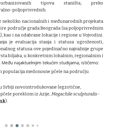
-urbanizovanih tipova staništa, preko
ralno-poljoprivrednih.
roz nekoliko nacionalnih i međunarodnih projekata
a šire područje grada Beograda (sa poljoprivrednim
 kao i na odabrane lokacije i regione u Vojvodini.
anja je evaluacija stanja i statusa ugroženosti,
nalnog statusa ove pojedinačno najvažnije grupe
vrsta biljaka, u konkretnim lokalnim, regionalnim i
Među najaktuelnijim tekućim studijama, ističemo:
.
ih populacija medonosne pčele na području
 u Srbiji novointrodukovane (egzotične,
 pčele poreklom iz Azije,
Megachile sculpturalis
-
ink
).