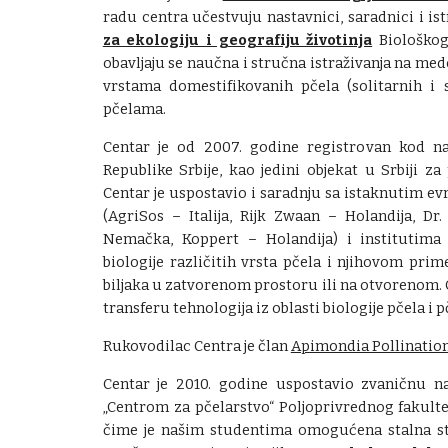
radu centra učestvuju nastavnici, saradnici i ist
za ekologiju i geografiju životinja
Biološkog
obavljaju se naučna i stručna istraživanja na me
vrstama domestifikovanih pčela (solitarnih i s
pčelama.
Centar je od 2007. godine registrovan kod n
Republike Srbije, kao jedini objekat u Srbiji za
Centar je uspostavio i saradnju sa istaknutim e
(AgriSos – Italija, Rijk Zwaan – Holandija, Dr
Nemačka, Koppert – Holandija) i institutima 
biologije različitih vrsta pčela i njihovom pri
biljaka u zatvorenom prostoru ili na otvorenom. 
transferu tehnologija iz oblasti biologije pčela i 
Rukovodilac Centra je član
Apimondia Pollinatio
Centar je 2010. godine uspostavio zvaničnu n
„Centrom za pčelarstvo“ Poljoprivrednog fakult
čime je našim studentima omogućena stalna
s