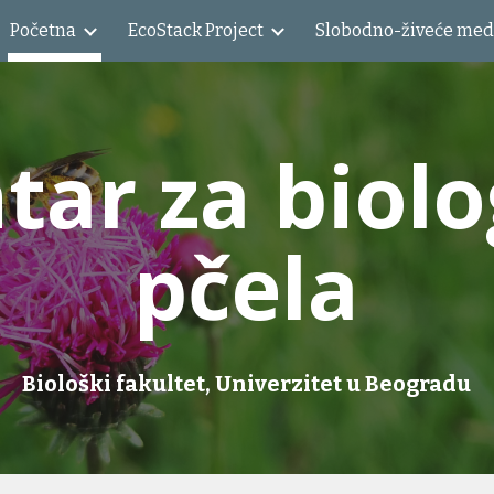
Početna
EcoStack Project
ip to main content
Skip to navigat
tar za biolo
pčela
Biološki fakultet, Univerzitet u Beogradu