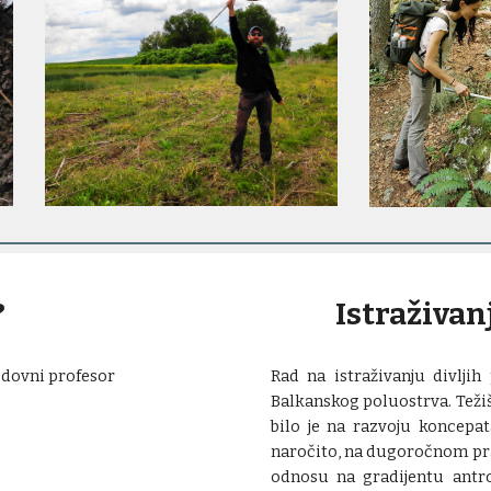
?
Istraživan
redovni profesor
Rad na istraživanju divljih
Balkanskog poluostrva. Teži
bilo je na razvoju koncepa
naročito, na
dugoročnom praće
odnosu na
gradijentu antr