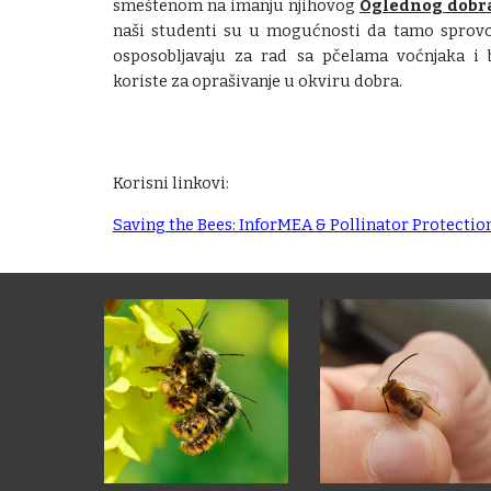
smeštenom na imanju njihovog
Oglednog dobr
naši studenti su u mogućnosti da tamo sprovod
osposobljavaju za rad sa pčelama voćnjaka i 
koriste za oprašivanje u okviru dobra.
Korisni linkovi:
Saving the Bees: InforMEA & Pollinator Protectio