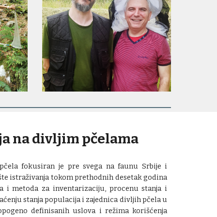
ja na divljim pčelama
 pčela fokusiran je pre svega na faunu Srbije i
šte istraživanja tokom prethodnih desetak godina
ta i metoda za inventarizaciju,
procenu stanja
i
nju stanja populacija i zajednica divljih pčela
u
opogeno definisanih uslova
i režima korišćenja