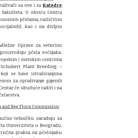
raživači sa ove i sa
Katedre
 fakulteta. U okviru Centra
donosnim pčelama, različitim
ocijalnih), kao i na divljim
adležne Uprave za veterinu
 proizvodnju pčela voćnjaka.
vropskim i svetskim centrima
. Schubert Plant Breeding –
koji se bave istraživanjima
menom za oprašivanje gajenih
Centar će ubuduće raditi i na
pčelarstva.
n and Bee Flora Commission
.
aučno-tehničku saradnju sa
eta Univerziteta u Beogradu,
tručna praksa na pčelinjaku