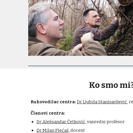
Ko smo mi
Rukovodilac centra:
Dr Ljubiša Stanisavljević
, 
Članovi centra:
Dr Aleksandar Ćetković
, vanredni profesor
Dr Milan Plećaš
, docent