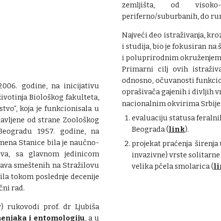
zemljišta, od visoko
periferno/suburbanih, do ru
Najveći deo istraživanja, k
i studija, bio je fokusiran n
i poluprirodnim okruženjem),
Primarni cilj ovih istraživ
odnosno, očuvanosti funkcio
006. godine, na inicijativu
oprašivača gajenih i divljih 
životinja Biološkog fakulteta,
nacionalnim okvirima Srbije
vo“, koja je funkcionisala u
evaluaciju statusa feraln
tavljene od strane Zoološkog
Beograda (
link
).
Beogradu 1957. godine, na
ena Stanice bila je naučno-
projekat praćenja širenja
stva, sa glavnom jedinicom
invazivne) vrste solitarne
uštava smeštenih na Stražilovu
velika pčela smolarica (
l
sila tokom poslednje decenije
čni rad.
) rukovodi prof. dr Ljubiša
menjaka i entomologiju
, a u