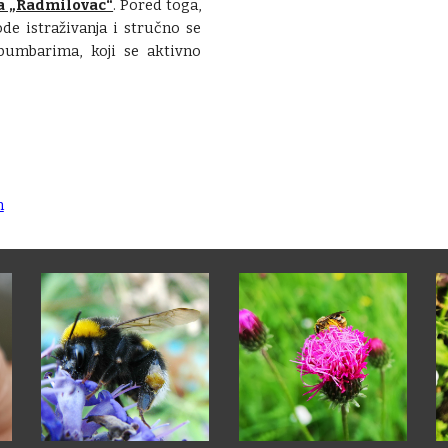
a „Radmilovac“
. Pored toga,
e istraživanja i stručno se
bumbarima, koji se aktivno
n