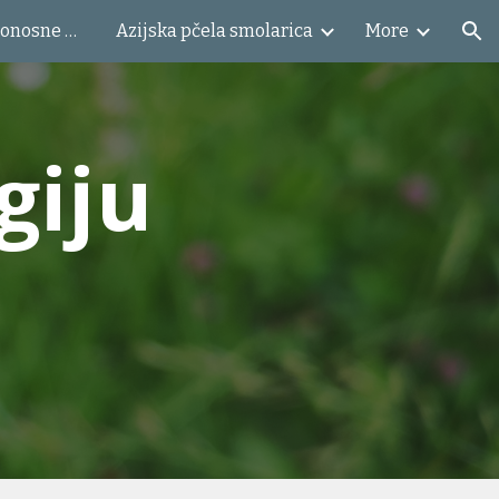
Slobodno-živeće medonosne pčele u Beogradu
Azijska pčela smolarica
More
ion
giju